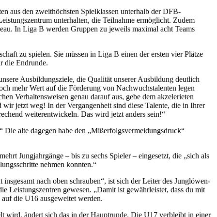
ften aus den zweithöchsten Spielklassen unterhalb der DFB-
 Leistungszentrum unterhalten, die Teilnahme ermöglicht. Zudem
Niveau. In Liga B werden Gruppen zu jeweils maximal acht Teams
haft zu spielen. Sie müssen in Liga B einen der ersten vier Plätze
ür die Endrunde.
 unsere Ausbildungsziele, die Qualität unserer Ausbildung deutlich
 noch mehr Wert auf die Förderung von Nachwuchstalenten legen
ischen Verhaltensweisen genau darauf aus, gebe dem akzelerieten
ir jetzt weg! In der Vergangenheit sind diese Talente, die in Ihrer
rechend weiterentwickeln. Das wird jetzt anders sein!“
gt.“ Die alte dagegen habe den „Mißerfolgsvermeidungsdruck“
hrt Jungjahrgänge – bis zu sechs Spieler – eingesetzt, die „sich als
klungsschritte nehmen konnten.“
 insgesamt nach oben schrauben“, ist sich der Leiter des Junglöwen-
die Leistungszentren gewesen. „Damit ist gewährleistet, dass du mit
 auf die U16 ausgeweitet werden.
wird, ändert sich das in der Hauptrunde. Die U17 verbleibt in einer