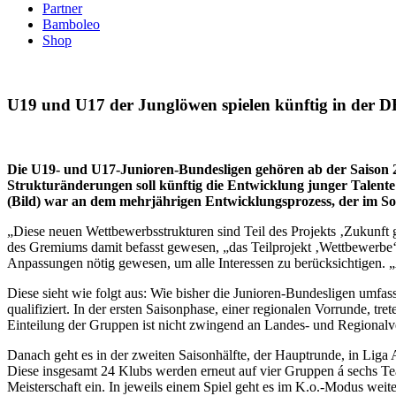
Partner
Bamboleo
Shop
U19 und U17 der Junglöwen spielen künftig in der 
Die U19- und U17-Junioren-Bundesligen gehören ab der Saison 2
Strukturänderungen soll künftig die Entwicklung junger Talente
(Bild) war an dem mehrjährigen Entwicklungsprozess, der im So
„Diese neuen Wettbewerbsstrukturen sind Teil des Projekts ‚Zukunft g
des Gremiums damit befasst gewesen, „das Teilprojekt ‚Wettbewerbe‘
Anpassungen nötig gewesen, um alle Interessen zu berücksichtigen.
Diese sieht wie folgt aus: Wie bisher die Junioren-Bundesligen umf
qualifiziert. In der ersten Saisonphase, einer regionalen Vorrunde, 
Einteilung der Gruppen ist nicht zwingend an Landes- und Regionalv
Danach geht es in der zweiten Saisonhälfte, der Hauptrunde, in Liga 
Diese insgesamt 24 Klubs werden erneut auf vier Gruppen á sechs Tea
Meisterschaft ein. In jeweils einem Spiel geht es im K.o.-Modus weiter, 