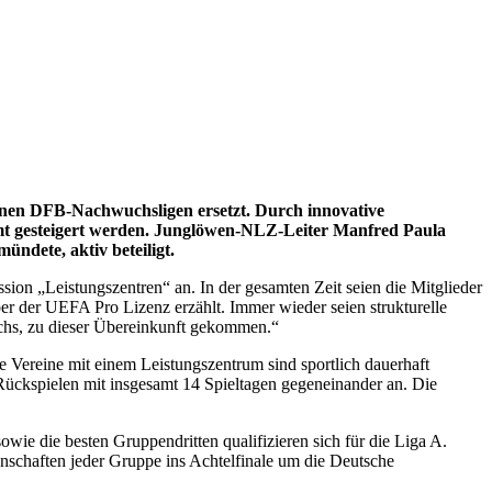
enen DFB-Nachwuchsligen ersetzt. Durch innovative
samt gesteigert werden. Junglöwen-NLZ-Leiter Manfred Paula
ndete, aktiv beteiligt.
sion „Leistungszentren“ an. In der gesamten Zeit seien die Mitglieder
r der UEFA Pro Lizenz erzählt. Immer wieder seien strukturelle
hs, zu dieser Übereinkunft gekommen.“
e Vereine mit einem Leistungszentrum sind sportlich dauerhaft
d Rückspielen mit insgesamt 14 Spieltagen gegeneinander an. Die
wie die besten Gruppendritten qualifizieren sich für die Liga A.
nschaften jeder Gruppe ins Achtelfinale um die Deutsche