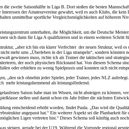
en die zweite Saisonhälfte in Liga B. Dort stoßen die besten Mannscha
 Interessen der Amateurvereine gewahrt, weil es auch Klubs, die kein
 erhalten unmittelbar sportliche Vergleichsmöglichkeiten auf höherem 
istungszentrum unterhalten, die Möglichkeit, um die Deutsche Meistersc
önnen sich dann für Liga A qualifizieren und in einem weiteren Schritt f
ruktur, „aber ich bin ein klarer Verfechter
der neuen Struktur, weil es
m nicht mehr ums „Überleben in der Liga strampeln“, sondern könnten
ewalt gewinnen muss, richte ich als Trainer die taktischen und strateg
tierteren, der noch physischen Rückstand hat. Von diesem Schema sind w
allen oder erhielten zu wenig Spielpraxis und konnten sich nicht entsp
n, „den sich ohnehin jeder Spieler, jeder Trainer, jedes NLZ auferle
ich
mehr leistungshemmend als leistungsfördernd.
gelaufenen Saison habe man im Wissen, nicht absteigen zu können, verme
elklasse stellen und damit schon ein Jahr früher die nächsten Entwic
ldung entscheidend erhöht worden, findet Paula. „Das wird die Qualität
sstruktur angepasst hat.“ Ein weiterer Aspekt sei die Planbarkeit für 
öglichen Ligen vertreten bist.“ Dieses Schema soll künftig auch noch
steigen, gerade bei der U19. Während die Vorrunde regional gespielt 