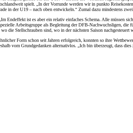
schlandweit spielt. „In der Vorrunde werden wir in punkto Reisekost
ade in der U19 – nach oben entwickeln.“ Zumal dazu mindestens zwei P
„Im Endeffekt ist es aber ein relativ einfaches Schema. Alle müssen si
spezielle Arbeitsgruppe als Begleitung der DFB-Nachwuchsligen, die fü
 wo die Stellschrauben sind, wo in der nächsten Saison nachgesteuert
nlicher Form schon seit Jahren erfolgreich, konnten so ihre Wettbewerbs
eshalb vom Grundgedanken alternativlos. „Ich bin überzeugt, dass dies