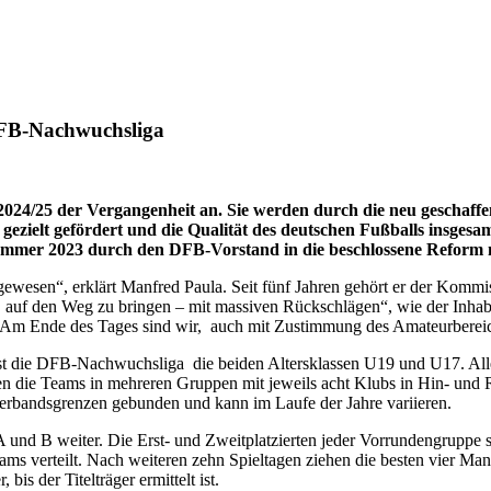
DFB-Nachwuchsliga
024/25 der Vergangenheit an. Sie werden durch die neu geschaff
 gezielt gefördert und die Qualität des deutschen Fußballs insge
mmer 2023 durch den DFB-Vorstand in die beschlossene Reform mü
ewesen“, erklärt Manfred Paula. Seit fünf Jahren gehört er der Kommis
 auf den Weg zu bringen – mit massiven Rückschlägen“, wie der Inhabe
 „Am Ende des Tages sind wir,
auch mit Zustimmung des Amateurbereic
asst die DFB-Nachwuchsliga
die beiden Altersklassen U19 und U17. All
treten die Teams in mehreren Gruppen mit jeweils acht Klubs in Hin- un
erbandsgrenzen gebunden und kann im Laufe der Jahre variieren.
A und B weiter. Die Erst- und Zweitplatzierten jeder Vorrundengruppe so
ms verteilt. Nach weiteren zehn Spieltagen ziehen die besten vier Man
bis der Titelträger ermittelt ist.