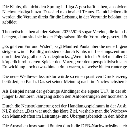
Die Klubs, die nicht den Sprung in Liga A geschafft haben, absolvier
Nachwuchsliga hinzu. Das sind maximal elf Teams. Damit bleiben die
werden die Vereine direkt für die Leistung in der Vorrunde belohnt,
gebildet.
Theoretisch haben ab der Saison 2025/2026 sogar Vereine, die kein Le
belegen, dann sind sie in der Folgesaison für die Vorrunde gesetzt, k
„Es gibt ein Für und Wider“, sagt Manfred Paula über die neue Ligenst
steigern wird.“ Künftig müssten dadurch Klubs mit Leistungszentru
durch den Wegfall des Abstiegdrucks. „Wenn ich ein Spiel mit aller G
körperlich robusteren Spieler den Vorzug vor dem perspektivisch talen
Entwicklung noch etwas hinten dran waren, teilweise hinten runter gef
Die neue Wettbewerbsstruktur würde so einen positiven Druck erzeuge
befördert, so Paula. Das sei seiner Meinung nach im Nachwuchsbere
Als Beispiel nennt der gebürtige Aindlinger die eigene U17. In der ab
junger B-Junioren-Jahrgang schon den Anforderungen der höchsten Spi
Durch die Neustrukturierung sei der Handlungsspielraum in der Ausbi
NLZ sicher. „Das war auch das klare Ziel, weshalb man die Wettbewerb
den Mannschaften im Leistungs- und Übergangsbereich in den höchstm
Die Ausgaben insgesamt könnten durch die DFB-Nachwuchsligen etwas 