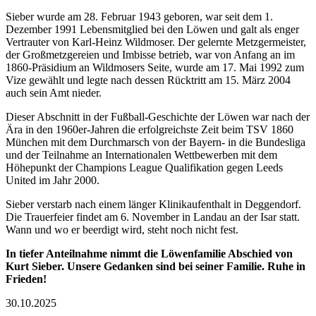
Sieber wurde am 28. Februar 1943 geboren, war seit dem 1.
Dezember 1991 Lebensmitglied bei den Löwen und galt als enger
Vertrauter von Karl-Heinz Wildmoser. Der gelernte Metzgermeister,
der Großmetzgereien und Imbisse betrieb, war von Anfang an im
1860-Präsidium an Wildmosers Seite, wurde am 17. Mai 1992 zum
Vize gewählt und legte nach dessen Rücktritt am 15. März 2004
auch sein Amt nieder.
Dieser Abschnitt in der Fußball-Geschichte der Löwen war nach der
Ära in den 1960er-Jahren die erfolgreichste Zeit beim TSV 1860
München mit dem Durchmarsch von der Bayern- in die Bundesliga
und der Teilnahme an Internationalen Wettbewerben mit dem
Höhepunkt der Champions League Qualifikation gegen Leeds
United im Jahr 2000.
Sieber verstarb nach einem länger Klinikaufenthalt in Deggendorf.
Die Trauerfeier findet am 6. November in Landau an der Isar statt.
Wann und wo er beerdigt wird, steht noch nicht fest.
In tiefer Anteilnahme nimmt die Löwenfamilie Abschied von
Kurt Sieber. Unsere Gedanken sind bei seiner Familie. Ruhe in
Frieden!
30.10.2025