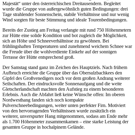
Majestät“ unter den österreichischen Dreitausendern. Begleitet
wurde die Gruppe von außergewöhnlich guten Bedingungen: drei
Tage strahlender Sonnenschein, stabile Verhältnisse und nur wenig
Wind sorgten für beste Stimmung und ideale Tourenbedingungen.
Bereits der Zustieg am Freitag verlangte mit rund 750 Höhenmetern
zur Hütte eine solide Kondition und bot zugleich die Möglichkeit,
sich an Höhe und Schneeverhältnisse zu gewöhnen. Bei
frühlingshaften Temperaturen und zunehmend weichem Schnee war
die Freude über die wohlverdiente Einkehr auf der sonnigen
Terrasse der Hütte entsprechend groß.
Der Samstag stand ganz im Zeichen des Hauptziels. Nach frühem
Aufbruch erreichte die Gruppe über das Obersulzbachkees den
Gipfel des Großvenedigers noch vor dem großen Andrang weiterer
Seilschaften. Der eindrucksvolle Sonnenaufgang und die weite
Gletscherlandschaft machten den Aufstieg zu einem besonderen
Erlebnis. Auch die Abfahrt ließ keine Wünsche offen: Im oberen
Nordwesthang fanden sich noch kompakte
Pulverschneebedingungen, weiter unten perfekter Firn. Motiviert
von den hervorragenden Verhältnissen wurde zusätzlich ein
weiterer, unverspurter Hang mitgenommen, sodass am Ende mehr
als 1.700 Höhenmeter zusammenkamen – eine starke Leistung der
gesamten Gruppe in hochalpinem Gelände.