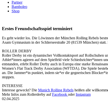
Partner
Bamboleo
Shop
Erstes Freundschaftsspiel terminiert
Es geht wieder los. Die Löwinnen der München Rolling Rebels bestrei
Asam Gymnasium in der Schlierseestraße 20 (81539 München) statt. E
ROLLER DERBY
Roller Derby ist ein dynamischer Vollkontaktsport auf Rollschuhen un
Athlet*innen agieren auf dem Spielfeld viele Schiedsrichter*innen un
entstanden, erlebt Roller Derby auch in Europa eine starke Renaissan
Women’s Flat Track Derby Association (WFTDA). Die Spiele bestehen 
an. Die Jammer*in punktet, indem sie*er die gegnerischen Blocker*i
stoppen.
INTERESSE
Interesse geweckt? Die
Munich Rolling Rebels
heißen alle willkomme
Mehr Infos zum Rollerderby auf
Facebook
oder
Instagram
02.04.2025