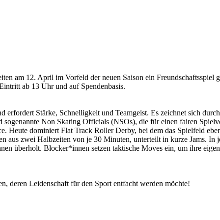
ten am 12. April im Vorfeld der neuen Saison ein Freundschaftsspiel g
intritt ab 13 Uhr und auf Spendenbasis.
d erfordert Stärke, Schnelligkeit und Teamgeist. Es zeichnet sich dur
d sogenannte Non Skating Officials (NSOs), die für einen fairen Spiel
ce. Heute dominiert Flat Track Roller Derby, bei dem das Spielfeld ebe
aus zwei Halbzeiten von je 30 Minuten, unterteilt in kurze Jams. In
nnen überholt. Blocker*innen setzen taktische Moves ein, um ihre eige
n, deren Leidenschaft für den Sport entfacht werden möchte!