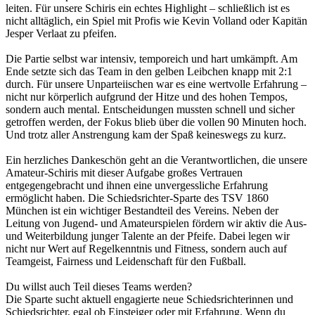
leiten. Für unsere Schiris ein echtes Highlight – schließlich ist es
nicht alltäglich, ein Spiel mit Profis wie Kevin Volland oder Kapitän
Jesper Verlaat zu pfeifen.
Die Partie selbst war intensiv, temporeich und hart umkämpft. Am
Ende setzte sich das Team in den gelben Leibchen knapp mit 2:1
durch. Für unsere Unparteiischen war es eine wertvolle Erfahrung –
nicht nur körperlich aufgrund der Hitze und des hohen Tempos,
sondern auch mental. Entscheidungen mussten schnell und sicher
getroffen werden, der Fokus blieb über die vollen 90 Minuten hoch.
Und trotz aller Anstrengung kam der Spaß keineswegs zu kurz.
Ein herzliches Dankeschön geht an die Verantwortlichen, die unsere
Amateur-Schiris mit dieser Aufgabe großes Vertrauen
entgegengebracht und ihnen eine unvergessliche Erfahrung
ermöglicht haben. Die Schiedsrichter-Sparte des TSV 1860
München ist ein wichtiger Bestandteil des Vereins. Neben der
Leitung von Jugend- und Amateurspielen fördern wir aktiv die Aus-
und Weiterbildung junger Talente an der Pfeife. Dabei legen wir
nicht nur Wert auf Regelkenntnis und Fitness, sondern auch auf
Teamgeist, Fairness und Leidenschaft für den Fußball.
Du willst auch Teil dieses Teams werden?
Die Sparte sucht aktuell engagierte neue Schiedsrichterinnen und
Schiedsrichter, egal ob Einsteiger oder mit Erfahrung. Wenn du