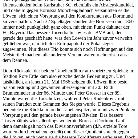
Unentschieden beim Karlsruher SC, ebenfalls ein Abstiegskandidat,
und daheim gegen Borussia Mönchengladbach versäumten es die
Löwen, sich einen Vorsprung auf den Konkurrenten aus Dortmund
zu verschaffen. Nach 32 Spieltagen standen die Borussen und 1860
immer noch punktgleich ganz oben, mit einem Punkt dahinter der
FC Bayern. Das bessere Torverhältnis wies der BVB auf, der
gerade das geschafft hatte, was den Löwen im Jahr zuvor verwehrt
geblieben war, nämlich den Europapokal der Pokalsieger
zugewinnen. Nur dieses Trio konnte sich noch Hoffnungen auf den
Meistertitel machen; alle anderen Vereine waren rechnerisch aus
dem Rennen.
Dem Rückspiel der beiden Tabellenführer am vorletzten Spieltag im
Stadion Rote Erde kam also entscheidende Bedeutung zu. Und
tatsächlich, an jenem 21. Mai 1966 zeigten die Löwen ihre beste
Saisonleistung und gewannen überzeugend mit 2:0. Rudi
Brunnenmeier in der 66. Minute und Peter Grosser in der 89.
Minute waren die Torschützen, während Petar Radenkovic mit
seinen Paraden zum Garanten des Sieges wurde. Dieses Ergebnis
bedeutete die Rückkehr an die Tabellenspitze, nun mit zwei Punkten
Vorsprung auf den gerade bezwungenen Rivalen. Das bessere
Torverhältnis wies allerdings weiterhin Borussia Dortmund auf,
denn damals galt noch das Divisionsverfahren (d.h. erzielte Tore
wurden durch erhaltene geteilt) und dieser Quotient sprach gegen
die Löwen, auch wenn sie die bessere Tordifferenz aufwiesen. Doch