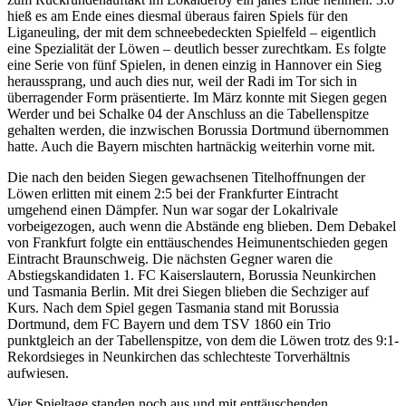
hieß es am Ende eines diesmal überaus fairen Spiels für den
Liganeuling, der mit dem schneebedeckten Spielfeld – eigentlich
eine Spezialität der Löwen – deutlich besser zurechtkam. Es folgte
eine Serie von fünf Spielen, in denen einzig in Hannover ein Sieg
heraussprang, und auch dies nur, weil der Radi im Tor sich in
überragender Form präsentierte. Im März konnte mit Siegen gegen
Werder und bei Schalke 04 der Anschluss an die Tabellenspitze
gehalten werden, die inzwischen Borussia Dortmund übernommen
hatte. Auch die Bayern mischten hartnäckig weiterhin vorne mit.
Die nach den beiden Siegen gewachsenen Titelhoffnungen der
Löwen erlitten mit einem 2:5 bei der Frankfurter Eintracht
umgehend einen Dämpfer. Nun war sogar der Lokalrivale
vorbeigezogen, auch wenn die Abstände eng blieben. Dem Debakel
von Frankfurt folgte ein enttäuschendes Heimunentschieden gegen
Eintracht Braunschweig. Die nächsten Gegner waren die
Abstiegskandidaten 1. FC Kaiserslautern, Borussia Neunkirchen
und Tasmania Berlin. Mit drei Siegen blieben die Sechziger auf
Kurs. Nach dem Spiel gegen Tasmania stand mit Borussia
Dortmund, dem FC Bayern und dem TSV 1860 ein Trio
punktgleich an der Tabellenspitze, von dem die Löwen trotz des 9:1-
Rekordsieges in Neunkirchen das schlechteste Torverhältnis
aufwiesen.
Vier Spieltage standen noch aus und mit enttäuschenden