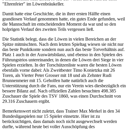
"Ehrenfeier" im Löwenbräukeller.
Damit hatte eine Geschichte, die in ihrer ersten Hälfte einen
grandiosen Verlauf genommen hatte, ein gutes Ende gefunden, weil
die Mannschaft im entscheidenden Moment da war und so den
holprigen Verlauf des zweiten Teils vergessen ließ.
Die Statistik belegt, dass die Löwen in vielen Bereichen an der
Spitze mitmischten. Nach dem letzten Spieltag wiesen sie nicht nur
das beste Punktkonte sondern nun auch das beste Torverhältnis auf.
Platz 1 auch in der Auswärtsbilanz, und ebenso in den Spielen des
Führungstrios untereinander, in denen die Löwen drei Siege in vier
Spielen erzielten. In der Torschützenliste waren die besten Löwen
ebenfalls vorne dabei: Als Zweitbester Timo Konietzka mit 26
Toren, als Vierter Peter Grosser mit 18 und als Zehnter Rudi
Brunnenmeier mit 15. Geholfen hatte natürlich auch die
Unterstützung durch die Fans, nur ein Verein wies diesbezüglich ein
bessere Bilanz auf. Nach offiziellen Zahlen besuchten 498.385
Zuschauer die Spiele des TSV 1860, was einen Durchschnitt von
29.316 Zuschauern ergibt.
Bemerkenswert nicht zuletzt, dass Trainer Max Merkel in den 34
Bundesligaspielen nur 15 Spieler einsetzte. Hier ist zu
berücksichtigen, dass damals noch nicht ausgewechselt werden
durfte, während heute bei voller Ausschöpfung des