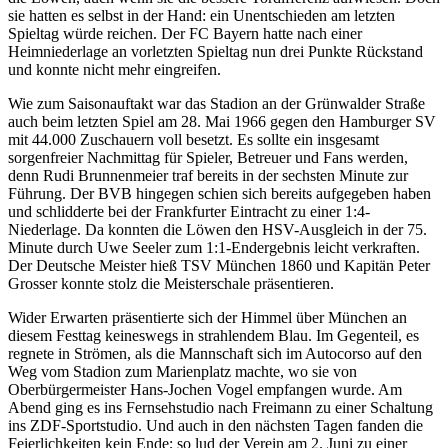
sie hatten es selbst in der Hand: ein Unentschieden am letzten
Spieltag würde reichen. Der FC Bayern hatte nach einer
Heimniederlage an vorletzten Spieltag nun drei Punkte Rückstand
und konnte nicht mehr eingreifen.
Wie zum Saisonauftakt war das Stadion an der Grünwalder Straße
auch beim letzten Spiel am 28. Mai 1966 gegen den Hamburger SV
mit 44.000 Zuschauern voll besetzt. Es sollte ein insgesamt
sorgenfreier Nachmittag für Spieler, Betreuer und Fans werden,
denn Rudi Brunnenmeier traf bereits in der sechsten Minute zur
Führung. Der BVB hingegen schien sich bereits aufgegeben haben
und schlidderte bei der Frankfurter Eintracht zu einer 1:4-
Niederlage. Da konnten die Löwen den HSV-Ausgleich in der 75.
Minute durch Uwe Seeler zum 1:1-Endergebnis leicht verkraften.
Der Deutsche Meister hieß TSV München 1860 und Kapitän Peter
Grosser konnte stolz die Meisterschale präsentieren.
Wider Erwarten präsentierte sich der Himmel über München an
diesem Festtag keineswegs in strahlendem Blau. Im Gegenteil, es
regnete in Strömen, als die Mannschaft sich im Autocorso auf den
Weg vom Stadion zum Marienplatz machte, wo sie von
Oberbürgermeister Hans-Jochen Vogel empfangen wurde. Am
Abend ging es ins Fernsehstudio nach Freimann zu einer Schaltung
ins ZDF-Sportstudio. Und auch in den nächsten Tagen fanden die
Feierlichkeiten kein Ende; so lud der Verein am 2. Juni zu einer