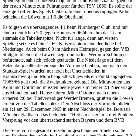
Spielbeginn einen Paukenschlag, denn Timo Konietzka traf gleich in
der ersten Minute zum Führungstor für den TSV 1860. Es sollte der
einzige Treffer des Spiels bleiben. In einer überaus ruppigen Partie
behielten die Löwen mit 1:0 die Oberhand.
Es folgten ein überzeugendes 4:1 beim Nürnberger Club, und mit
einem deutlichen 5:0 gegen Hannover 96 übernahm das Team
erstmals die Tabellenspitze. Nicht für lange, denn am vierten
Spieltag setzte es beim 1. FC Kaiserslautern eine deutliche 0:3-
Niederlage. Auch beim 0:0 im nächsten Heimspiel gegen den VfB
Stuttgart blieben die Löwen sieg- und torlos. Wer nun Schlimmes
befürchtete, sah sich jedoch getäuscht. Die Niederlage auf dem
Betzenberg sollte die einzige der Vorrunde bleiben, und nach dem
Stuttgart-Spiel wurden nur noch bei Unentschieden in
Braunschweig und Mönchengladbach jeweils ein Punkt abgegeben.
(1965/66 galt noch die Zweipunkteregelung.) Die Mitfavoriten aus
Köln und Dortmund mussten beide jeweils mit einer 2:1-Niederlage
aus München nach Hause fahren. Mitte Oktober, nach einem
sicheren 2:0 bei Titelverteidiger Werder Bremen, grüßten die Löwen
erneut von der Tabellenspitze. Den Abschluss der Vorrunde bildete
ein 1:1 am 29. Dezember 1965 in einem Nachholspiel bei Borussia
Mönchengladbach. Das bedeutete: "Herbstmeister" mit drei Punkten
Vorsprung vor den überraschend starken Bayern und dem BVB.
Die Serie von insgesamt dreizehn ungeschlagenen Spielen sollte
zum Rückrundenauftakt im Lokalderby ein jähes Ende nehmen. 3:0