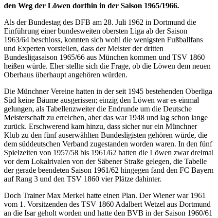
den Weg der Löwen dorthin in der Saison 1965/1966.
Als der Bundestag des DFB am 28. Juli 1962 in Dortmund die
Einführung einer bundesweiten obersten Liga ab der Saison
1963/64 beschloss, konnten sich wohl die wenigsten Fußballfans
und Experten vorstellen, dass der Meister der dritten
Bundesligasaison 1965/66 aus München kommen und TSV 1860
heißen würde. Eher stellte sich die Frage, ob die Löwen dem neuen
Oberhaus überhaupt angehören würden.
Die Münchner Vereine hatten in der seit 1945 bestehenden Oberliga
Süd keine Bäume ausgerissen; einzig den Löwen war es einmal
gelungen, als Tabellenzweiter die Endrunde um die Deutsche
Meisterschaft zu erreichen, aber das war 1948 und lag schon lange
zurück. Erschwerend kam hinzu, dass sicher nur ein Münchner
Klub zu den fünf auserwählten Bundesligisten gehören würde, die
dem süddeutschen Verband zugestanden worden waren. In den fünf
Spielzeiten von 1957/58 bis 1961/62 hatten die Löwen zwar dreimal
vor dem Lokalrivalen von der Säbener Straße gelegen, die Tabelle
der gerade beendeten Saison 1961/62 hingegen fand den FC Bayern
auf Rang 3 und den TSV 1860 vier Plätze dahinter.
Doch Trainer Max Merkel hatte einen Plan. Der Wiener war 1961
vom 1. Vorsitzenden des TSV 1860 Adalbert Wetzel aus Dortmund
an die Isar geholt worden und hatte den BVB in der Saison 1960/61