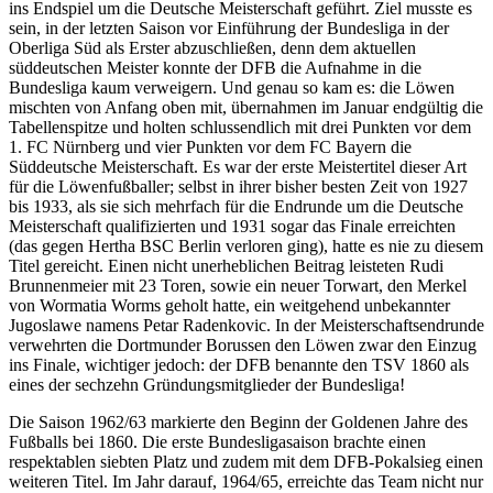
ins Endspiel um die Deutsche Meisterschaft geführt. Ziel musste es
sein, in der letzten Saison vor Einführung der Bundesliga in der
Oberliga Süd als Erster abzuschließen, denn dem aktuellen
süddeutschen Meister konnte der DFB die Aufnahme in die
Bundesliga kaum verweigern. Und genau so kam es: die Löwen
mischten von Anfang oben mit, übernahmen im Januar endgültig die
Tabellenspitze und holten schlussendlich mit drei Punkten vor dem
1. FC Nürnberg und vier Punkten vor dem FC Bayern die
Süddeutsche Meisterschaft. Es war der erste Meistertitel dieser Art
für die Löwenfußballer; selbst in ihrer bisher besten Zeit von 1927
bis 1933, als sie sich mehrfach für die Endrunde um die Deutsche
Meisterschaft qualifizierten und 1931 sogar das Finale erreichten
(das gegen Hertha BSC Berlin verloren ging), hatte es nie zu diesem
Titel gereicht. Einen nicht unerheblichen Beitrag leisteten Rudi
Brunnenmeier mit 23 Toren, sowie ein neuer Torwart, den Merkel
von Wormatia Worms geholt hatte, ein weitgehend unbekannter
Jugoslawe namens Petar Radenkovic. In der Meisterschaftsendrunde
verwehrten die Dortmunder Borussen den Löwen zwar den Einzug
ins Finale, wichtiger jedoch: der DFB benannte den TSV 1860 als
eines der sechzehn Gründungsmitglieder der Bundesliga!
Die Saison 1962/63 markierte den Beginn der Goldenen Jahre des
Fußballs bei 1860. Die erste Bundesligasaison brachte einen
respektablen siebten Platz und zudem mit dem DFB-Pokalsieg einen
weiteren Titel. Im Jahr darauf, 1964/65, erreichte das Team nicht nur