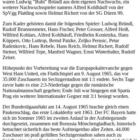
waren Ludwig "Bubi" Bründl aus dem eigenen Nachwuchs, ein
weiterer Nachwuchsspieler namens Alfred Kohlhäufl von der
SpVgg Plattling sowie Helmut Richert von der SG Düren 99.
Zum Kader gehörten damit die folgenden Spieler: Ludwig Bründl,
Rudolf Brunnenmeier, Hans Fischer, Peter Grosser, Alfred Heiß,
Wilfried Kohlars, Alfred Kohlhäufl, Friedhelm Konietzka, Hans
Küppers, Otto Luttrop, Bernd Patzke, Zeljko Perusic, Petar
Radenkovic, Hans Rebele, Hans Reich, Helmut Richert, Rudolf
Steiner, Wilfried Tepe, Manfred Wagner, Ernst Winterhalter, Rudolf
Zeiser.
Höhepunkt der Vorbereitung war die Europapokalrevanche gegen
West Ham United, ein Flutlichtspiel am 9. August 1965, das vor
35.000 Zuschauern im Sechzgerstadion mit 1:1 endete. Sechs Tage
zuvor hatte es eine 2:3-Niederlage gegen die rumänische
Nationalmannschaft gegeben; Ende Juli war hingegen mit Sparta
Prag ein weiterer Internationaler Gegner mit 3:1 besiegt worden.
Der Bundesligaauftakt am 14. August 1965 brachte gleich einen
Paukenschlag, das erste Lokalderby seit 1963. Der FC Bayern hatte
sich im Sommer 1965 im zweiten Anlauf in der Aufstiegsrunde
durchgesetzt, zusammen mit Borussia Mönchengladbach, historisch
betrachtet sicherlich das beste Aufsteigerduo aller Zeiten. 44.000
Zuschauer im prall gefüllten Sechzigerstadion sahen auch zu