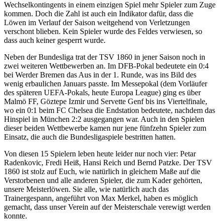
Wechselkontingents in einem einzigen Spiel mehr Spieler zum Zuge
kommen. Doch die Zahl ist auch ein Indikator dafür, dass die
Löwen im Verlauf der Saison weitgehend von Verletzungen
verschont blieben. Kein Spieler wurde des Feldes verwiesen, so
dass auch keiner gesperrt wurde.
Neben der Bundesliga trat der TSV 1860 in jener Saison noch in
zwei weiteren Wettbewerben an. Im DFB-Pokal bedeutete ein 0:4
bei Werder Bremen das Aus in der 1. Runde, was ins Bild des
wenig erbaulichen Januars passte. Im Messepokal (dem Vorläufer
des späteren UEFA-Pokals, heute Europa League) ging es über
Malmö FF, Göztepe Izmir und Servette Genf bis ins Viertelfinale,
wo ein 0:1 beim FC Chelsea die Endstation bedeutete, nachdem das
Hinspiel in München 2:2 ausgegangen war. Auch in den Spielen
dieser beiden Wettbewerbe kamen nur jene fünfzehn Spieler zum
Einsatz, die auch die Bundesligaspiele bestritten hatten.
Von diesen 15 Spielern leben heute leider nur noch vier: Petar
Radenkovic, Fredi Heiß, Hansi Reich und Bernd Patzke. Der TSV
1860 ist stolz auf Euch, wie natürlich in gleichem Maße auf die
Verstorbenen und alle anderen Spieler, die zum Kader gehörten,
unsere Meisterlöwen. Sie alle, wie natürlich auch das
Trainergespann, angeführt von Max Merkel, haben es möglich
gemacht, dass unser Verein auf der Meisterschale verewigt werden
konnte.