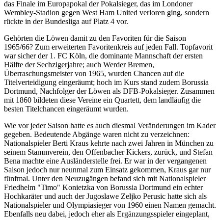
das Finale im Europapokal der Pokalsieger, das im Londoner
Wembley-Stadion gegen West Ham United verloren ging, sondern
rückte in der Bundesliga auf Platz 4 vor.
Gehörten die Löwen damit zu den Favoriten für die Saison
1965/66? Zum erweiterten Favoritenkreis auf jeden Fall. Topfavorit
war sicher der 1. FC Köln, die dominante Mannschaft der ersten
Hälfte der Sechzigerjahre; auch Werder Bremen,
Überraschungsmeister von 1965, wurden Chancen auf die
Titelverteidigung eingeräumt; hoch im Kurs stand zudem Borussia
Dortmund, Nachfolger der Löwen als DFB-Pokalsieger. Zusammen
mit 1860 bildeten diese Vereine ein Quartett, dem landläufig die
besten Titelchancen eingeräumt wurden.
Wie vor jeder Saison hatte es auch diesmal Veränderungen im Kader
gegeben. Bedeutende Abgänge waren nicht zu verzeichnen:
Nationalspieler Berti Kraus kehrte nach zwei Jahren in München zu
seinem Stammverein, den Offenbacher Kickers, zurück, und Stefan
Bena machte eine Ausländerstelle frei. Er war in der vergangenen
Saison jedoch nur neunmal zum Einsatz gekommen, Kraus gar nur
fünfmal. Unter den Neuzugängen befand sich mit Nationalspieler
Friedhelm "Timo" Konietzka von Borussia Dortmund ein echter
Hochkaräter und auch der Jugoslawe Zeljko Perusic hatte sich als
Nationalspieler und Olympiasieger von 1960 einen Namen gemacht.
Ebenfalls neu dabei, jedoch eher als Ergänzungsspieler eingeplant,