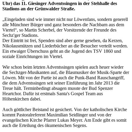
Uhr) das 11. Giesinger Adventssingen in der Stehhalle des
Stadions an der Grünwalder Straße.
„Eingeladen sind wie immer nicht nur Löwenfans, sondern generell
alle Münchner Bürger und ganz besonders die Nachbarn aus dem
Viertel“, so Martin Scherbel, der Vorsitzende der Freunde des
Sechz'ger Stadions.
Der Eintritt ist frei, Spenden sind aber gerne gesehen, da Kerzen,
Nikolausmützen und Liederbücher an die Besucher verteilt werden.
Ein etwaiger Überschuss geht an die Jugend des TSV 1860 und
soziale Einrichtungen im Viertel.
Wie schon beim letzten Adventssingen spielen auch heuer wieder
die Sechzger-Musikanten auf, die Blasmusiker der Musik-Sparte der
Löwen. Mit von der Partie ist auch die Punk-Band Rauschangriff,
die dem Adventssingen seit seiner Einführung im Jahr 2013 die
Treue hält. Terminbedingt absagen musste der Bud Spenzer
Heartchor. Dafür ist erstmals Santa's Gospel Team aus
Höhenkirchen dabei.
Auch göttlicher Beistand ist gesichert. Von der katholischen Kirche
kommt Pastoralreferent Maximilian Seidlinger und von der
evangelischen Kirche Pfarrer Lukas Meyer. Am Ende gibt es somit
auch die Erteilung des ökumenischen Segens.